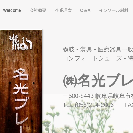
Welcome
会社概要
企業理念
Q＆A
インソール材料
義肢
• 装具 • 医療器具一
コンフォートシューズ
• 
㈱名光ブ
〒500-8443 岐阜県岐阜
TEL (058)214-2006 FAX